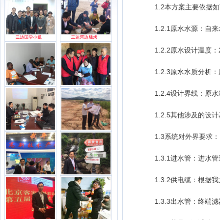
1.2
本方案主要依据如
1.2.1
原水水源：自来
1
.2.2
原水设计温度：
1.2.
3原水水质分析
1.2.
4设计界线：原
1.2.
5其他涉及的设
1.3
系统对外界要求：
1.3.1
进水管：进水管
1.3.2
供电缆：
根据我
1.3.
3出水管：终端