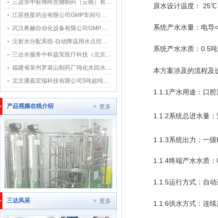
三达水中标博晖生物制药（云南）有限公司纯化水系统维保服务项目‌-‌强强联合，共筑生物医药纯化水安全屏障
原水设计温度：
25
℃
江苏慈星药业有限公司GMP车间引入三达水SINNAR纯化水感应水龙头，提升生产合规性
系统产水水量：电导
武汉希赫自动化设备有限公司GMP工程上再采用三达水SINNAR纯化水感应水龙头
注射水分配系统-自动降温用水点控制系统设计实施方案
系统产水水质：
0.5
吨
三达水服务中科益安医疗科技（北京）股份有限公司纯化水分配系统管路清洗消毒工作
福建省泉州罗裳山制药厂纯化水回水流速仪选用SINNAR
本方案涉及的流程及
北京通嘉宏瑞科技有限公司5吨超纯水18兆超纯水方案提供
1.1.1
产水用途
：
口腔
产品视频在线介绍
更多
1.1.2
系统总进水量：
1.1.3
系统出力：一级
1.1.4终端产水水质：
1
.1.5
运行方式：自动
三达风采
更多
1.1.
6供水方式：连续