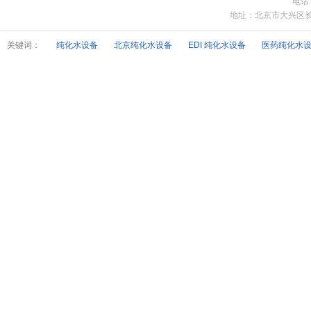
电话
地址：北京市大兴区长子营
关键词：
纯化水设备
北京纯化水设备
EDI 纯化水设备
医药纯化水