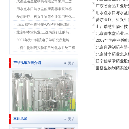
成都圣诺生物制药有限公司采用三达水纯化水系统用水点感应水龙头
广东省食品工业研
用水点水口与水盆的距离标准安装感应水龙头
用水点水口与水盆
爱尔医疗、科兴生物等企业采用纯化水感应水龙头应用符合GMP3D标准
爱尔医疗、科兴生
山西瑞芝生物科技-GMP车间用纯化水系统
山西瑞芝生物科技
北京御本堂药业:三达为我们上的纯化水系统我们顺利通过2015药典GMP验证
北京御本堂药业:三
2007年为中科院电子学研究所超纯化水系统至今运行稳定
2007年为中科
北京康远制药有限
世桥生物制药实验项目纯化水系统工程
北京甘李药业北京
辽宁仙草堂药业股
产品视频在线介绍
更多
世桥生物制药实验
三达风采
更多