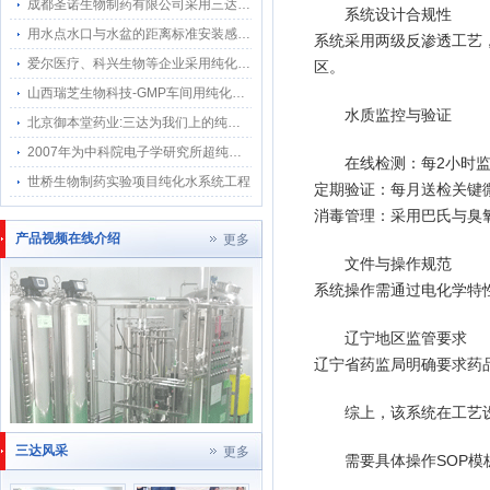
成都圣诺生物制药有限公司采用三达水纯化水系统用水点感应水龙头
系统设计合规性‌
用水点水口与水盆的距离标准安装感应水龙头
系统采用两级反渗透工艺，
爱尔医疗、科兴生物等企业采用纯化水感应水龙头应用符合GMP3D标准
区‌。
山西瑞芝生物科技-GMP车间用纯化水系统
水质监控与验证‌
北京御本堂药业:三达为我们上的纯化水系统我们顺利通过2015药典GMP验证
2007年为中科院电子学研究所超纯化水系统至今运行稳定
在线检测：每2小时监
世桥生物制药实验项目纯化水系统工程
定期验证：每月送检关键
消毒管理：采用巴氏与臭
产品视频在线介绍
更多
文件与操作规范‌
系统操作需通过电化学特
辽宁地区监管要求‌
辽宁省药监局明确要求药
综上，该系统在工艺
三达风采
更多
需要具体操作SOP