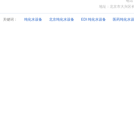
电话
地址：北京市大兴区长子营
关键词：
纯化水设备
北京纯化水设备
EDI 纯化水设备
医药纯化水