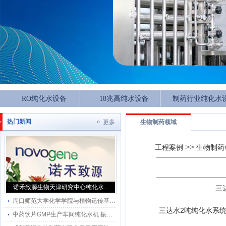
RO纯化水设备
18兆高纯水设备
制药行业纯化水
热门新闻
更多
生物制药领域
>>
工程案例
生物制药
诺禾致源生物天津研究中心纯化水...
三
周口师范大学化学学院与植物遗传基因三达超纯化水系统应用
三达水2吨纯化水系
中药饮片GMP生产车间纯化水机 振兴百草（北京）药业有限责任公司